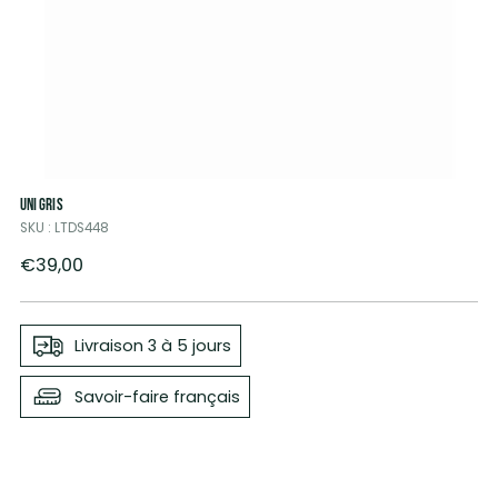
UNI GRIS
SKU : LTDS448
Prix
€39,00
normal
Livraison 3 à 5 jours
Savoir-faire français