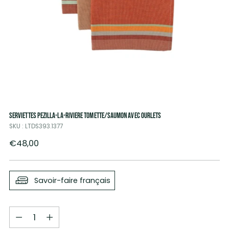
SERVIETTES PEZILLA-LA-RIVIERE TOMETTE/SAUMON AVEC OURLETS
SKU : LTDS393.1377
Prix
€48,00
normal
Savoir-faire français
Quantité
Quantité