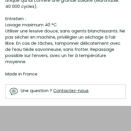
unique qui lui confère une grande solidité (Martindale:
40 000 cycles).
Entretien :
Lavage maximum 40 °C
Utiliser une lessive douce, sans agents blanchissants. Ne
pas sécher en machine, privilégier un séchage à l’air
libre. En cas de tâches, tamponner délicatement avec
de l’eau tiède savonneuse, sans frotter. Repassage
possible sur l’envers, avec un fer à température
moyenne.
Made in France
Une question ?
Contactez-nous
Ajouter
un
produit
à